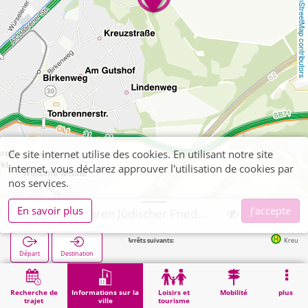
OpenStreetMap contributors
Ce site internet utilise des cookies. En utilisant notre site
internet, vous déclarez approuver l'utilisation de cookies par
nos services.
En savoir plus
J'accepte
Aachen, Haaren Jüdischer Friedhof
Arrêts suivants:
Kreuzstraße in 3
Départ
Destination
Démarrage
Informations sur la ville
Cimetières
Aachen, Haaren Jüdischer Friedhof
Recherche de
Informations sur la
Loisirs et
Mobilité
plus
trajet
ville
tourisme