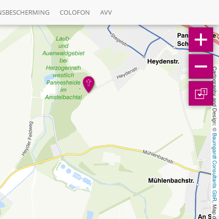
NSBESCHERMING
COLOFON
AVV
Cartography and Design: © 
1
Baumgardt Consultants GbR
, Map data: © 