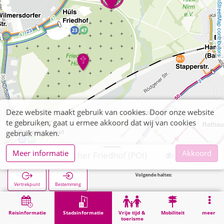
OpenStreetMap contributors
Deze website maakt gebruik van cookies. Door onze website
te gebruiken, gaat u ermee akkoord dat wij van cookies
gebruik maken.
Meer informatie
Akkoord
Aachen, Jüdischer Friedhof (POI)
Volgende haltes:
Schönebe
Vertrekpunt
Bestemming
Start
Stadsinformatie
Begraafplaatsen
Aachen, Jüdischer Friedhof (POI)
Reisinformatie
Stadsinformatie
Vrije tijd &
Mobiliteit
meer
toerisme