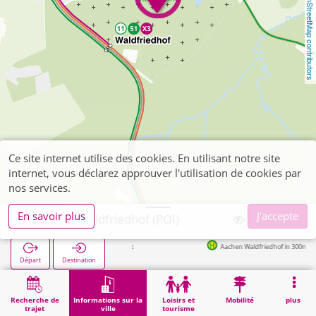
OpenStreetMap contributors
Ce site internet utilise des cookies. En utilisant notre site
internet, vous déclarez approuver l'utilisation de cookies par
nos services.
En savoir plus
J'accepte
Aachen, Waldfriedhof (POI)
Aachen Waldfriedhof in 300m
Départ
Destination
Démarrage
Informations sur la ville
Cimetières
Aachen, Waldfriedhof (POI)
Recherche de
Informations sur la
Loisirs et
Mobilité
plus
trajet
ville
tourisme