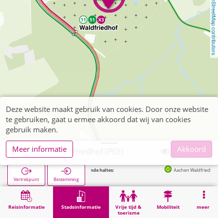
OpenStreetMap contributors
Deze website maakt gebruik van cookies. Door onze website
te gebruiken, gaat u ermee akkoord dat wij van cookies
gebruik maken.
Meer informatie
Akkoord
Aachen, Waldfriedhof (POI)
Volgende haltes:
Aachen Waldfriedhof in 300
Vertrekpunt
Bestemming
Start
Stadsinformatie
Begraafplaatsen
Aachen, Waldfriedhof (POI)
Reisinformatie
Stadsinformatie
Vrije tijd &
Mobiliteit
meer
toerisme