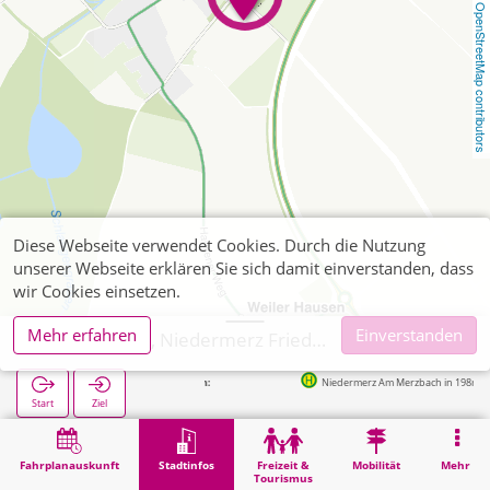
OpenStreetMap contributors
Diese Webseite verwendet Cookies. Durch die Nutzung
unserer Webseite erklären Sie sich damit einverstanden, dass
wir Cookies einsetzen.
Mehr erfahren
Einverstanden
Aldenhoven, Niedermerz Friedhof
Niedermerz Am Merzbach in 198m
Start
Ziel
Start
Stadtinfos
Friedhöfe
Aldenhoven, Niedermerz Friedhof
Fahrplanauskunft
Stadtinfos
Freizeit &
Mobilität
Mehr
Tourismus