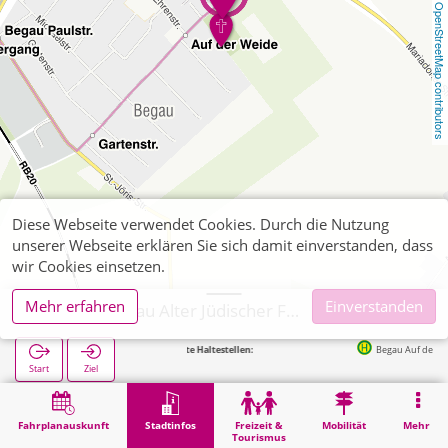
OpenStreetMap contributors
Diese Webseite verwendet Cookies. Durch die Nutzung
unserer Webseite erklären Sie sich damit einverstanden, dass
wir Cookies einsetzen.
Mehr erfahren
Einverstanden
Alsdorf, Begau Alter Jüdischer Friedhof
Nächste Haltestellen:
Begau Auf der Weide in 
Start
Ziel
Start
Stadtinfos
Friedhöfe
Alsdorf, Begau Alter Jüdischer Friedhof
Fahrplanauskunft
Stadtinfos
Freizeit &
Mobilität
Mehr
Tourismus