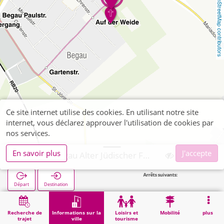
OpenStreetMap contributors
Ce site internet utilise des cookies. En utilisant notre site
internet, vous déclarez approuver l'utilisation de cookies par
nos services.
En savoir plus
J'accepte
Alsdorf, Begau Alter Jüdischer Friedhof
Arrêts suivants:
Beg
Départ
Destination
Démarrage
Informations sur la ville
Cimetières
Alsdorf, Begau Alter Jüdischer Friedhof
Recherche de
Informations sur la
Loisirs et
Mobilité
plus
trajet
ville
tourisme