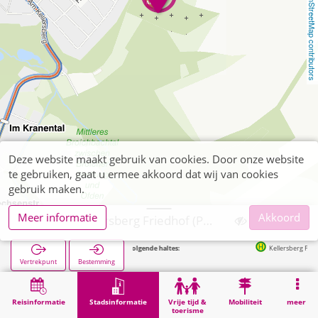
OpenStreetMap contributors
Deze website maakt gebruik van cookies. Door onze website
te gebruiken, gaat u ermee akkoord dat wij van cookies
gebruik maken.
Meer informatie
Akkoord
Alsdorf, Kellersberg Friedhof (POI)
Volgende haltes:
Kellersberg Friedhof in 
Vertrekpunt
Bestemming
Start
Stadsinformatie
Begraafplaatsen
Alsdorf, Kellersberg Friedhof (POI)
Reisinformatie
Stadsinformatie
Vrije tijd &
Mobiliteit
meer
toerisme