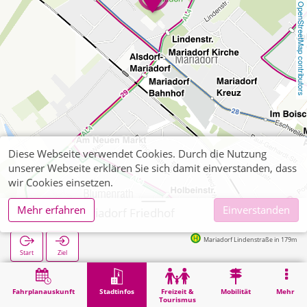
OpenStreetMap contributors
Diese Webseite verwendet Cookies. Durch die Nutzung
unserer Webseite erklären Sie sich damit einverstanden, dass
wir Cookies einsetzen.
Mehr erfahren
Einverstanden
Alsdorf, Mariadorf Friedhof
Mariadorf Lindenstraße in 179m
Start
Ziel
Start
Stadtinfos
Friedhöfe
Alsdorf, Mariadorf Friedhof
Fahrplanauskunft
Stadtinfos
Freizeit &
Mobilität
Mehr
Tourismus