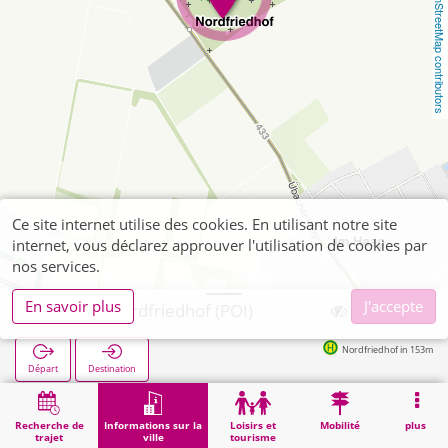
OpenStreetMap contributors
Ce site internet utilise des cookies. En utilisant notre site
internet, vous déclarez approuver l'utilisation de cookies par
nos services.
En savoir plus
J'accepte
Alsdorf, Nordfriedhof (POI)
Nordfriedhof in 153m
Départ
Destination
Démarrage
Informations sur la ville
Cimetières
Alsdorf, Nordfriedhof (POI)
Recherche de
Informations sur la
Loisirs et
Mobilité
plus
trajet
ville
tourisme