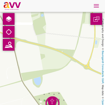
Navig
öffne
Nederlands
1
Cartography and Design: © 
Downloads
Contact
Baumgardt Consultants GbR
Gegevensbescherming
Colofon
, Map data: © 
AVV