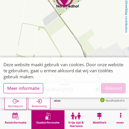
OpenStreetMap contributors
Deze website maakt gebruik van cookies. Door onze website
te gebruiken, gaat u ermee akkoord dat wij van cookies
gebruik maken.
Meer informatie
Akkoord
Alsdorf, Nordfriedhof (POI)
Volgende haltes:
Nordfriedhof in 153m
Vertrekpunt
Bestemming
Start
Stadsinformatie
Begraafplaatsen
Alsdorf, Nordfriedhof (POI)
Reisinformatie
Stadsinformatie
Vrije tijd &
Mobiliteit
meer
toerisme