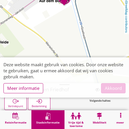
OpenStreetMap contributors
Deze website maakt gebruik van cookies. Door onze website
te gebruiken, gaat u ermee akkoord dat wij van cookies
gebruik maken.
Meer informatie
Akkoord
Alsdorf, Warden Friedhof
Volgende haltes:
Vertrekpunt
Bestemming
Start
Stadsinformatie
Begraafplaatsen
Alsdorf, Warden Friedhof
Reisinformatie
Stadsinformatie
Vrije tijd &
Mobiliteit
meer
toerisme