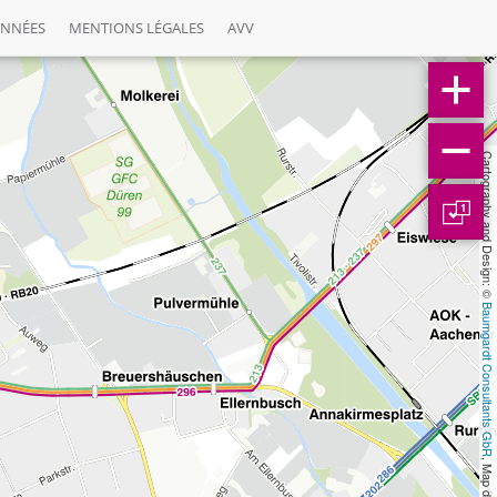
ONNÉES
MENTIONS LÉGALES
AVV
Cartography and Design: © 
1
Baumgardt Consultants GbR
, Map data: © 