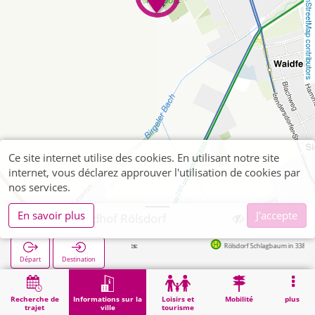
OpenStreetMap contributors
Ce site internet utilise des cookies. En utilisant notre site
internet, vous déclarez approuver l'utilisation de cookies par
nos services.
En savoir plus
J'accepte
Düren, Friedhof Rölsdorf
Arrêts suivants:
Rölsdorf Schlagbaum in 338m
Départ
Destination
Démarrage
Informations sur la ville
Cimetières
Düren, Friedhof Rölsdorf
Recherche de
Informations sur la
Loisirs et
Mobilité
plus
trajet
ville
tourisme