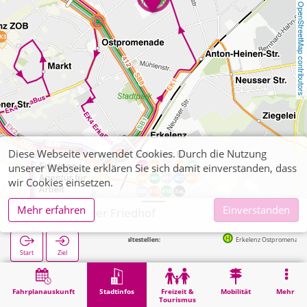
OpenStreetMap contributors
Diese Webseite verwendet Cookies. Durch die Nutzung
unserer Webseite erklären Sie sich damit einverstanden, dass
wir Cookies einsetzen.
Mehr erfahren
Einverstanden
Erkelenz, Alter Friedhof
Nächste Haltestellen:
Erkelenz Ostpromenade in 332m
Start
Ziel
Start
Stadtinfos
Friedhöfe
Erkelenz, Alter Friedhof
Fahrplanauskunft
Stadtinfos
Freizeit &
Mobilität
Mehr
Tourismus