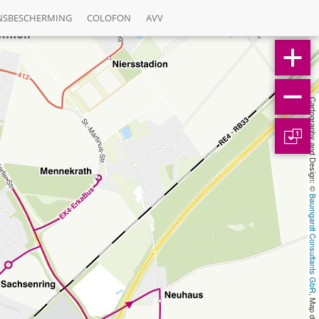
NSBESCHERMING
COLOFON
AVV
Cartography and Design: © 
1
Baumgardt Consultants GbR
, Map data: © 