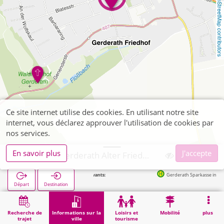
OpenStreetMap contributors
Ce site internet utilise des cookies. En utilisant notre site
internet, vous déclarez approuver l'utilisation de cookies par
nos services.
En savoir plus
J'accepte
Erkelenz, Gerderath Alter Friedhof
Arrêts suivants:
Gerderath Sparkasse in 245m
Départ
Destination
Démarrage
Informations sur la ville
Cimetières
Erkelenz, Gerderath Alter Friedhof
Recherche de
Informations sur la
Loisirs et
Mobilité
plus
trajet
ville
tourisme