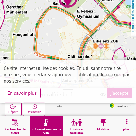
OpenStreetMap contributors
Ce site internet utilise des cookies. En utilisant notre site
internet, vous déclarez approuver l'utilisation de cookies par
nos services.
En savoir plus
J'accepte
Erkelenz, Zentralfriedhof
Arrêts suivants:
Bauxhof in 197m
Départ
Destination
Démarrage
Informations sur la ville
Cimetières
Erkelenz, Zentralfriedhof
Recherche de
Informations sur la
Loisirs et
Mobilité
plus
trajet
ville
tourisme