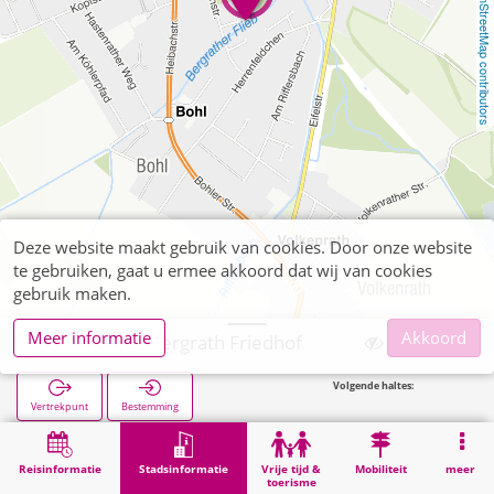
OpenStreetMap contributors
Deze website maakt gebruik van cookies. Door onze website
te gebruiken, gaat u ermee akkoord dat wij van cookies
gebruik maken.
Meer informatie
Akkoord
Eschweiler, Bergrath Friedhof
Volgende haltes:
Vertrekpunt
Bestemming
Start
Stadsinformatie
Begraafplaatsen
Eschweiler, Bergrath Friedhof
Reisinformatie
Stadsinformatie
Vrije tijd &
Mobiliteit
meer
toerisme