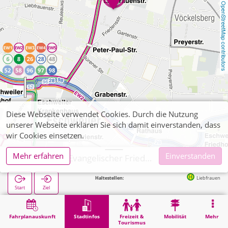
OpenStreetMap contributors
Diese Webseite verwendet Cookies. Durch die Nutzung
unserer Webseite erklären Sie sich damit einverstanden, dass
wir Cookies einsetzen.
Mehr erfahren
Einverstanden
Eschweiler, Evangelischer Friedhof
Nächste Haltestellen:
Liebfrauenstraße in 83
Start
Ziel
Start
Stadtinfos
Friedhöfe
Eschweiler, Evangelischer Friedhof
Fahrplanauskunft
Stadtinfos
Freizeit &
Mobilität
Mehr
Tourismus