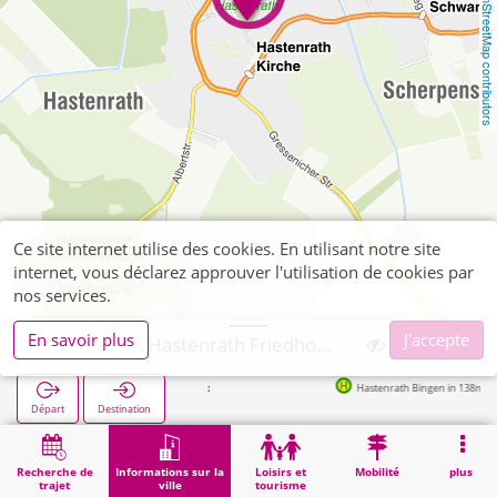
OpenStreetMap contributors
Ce site internet utilise des cookies. En utilisant notre site
internet, vous déclarez approuver l'utilisation de cookies par
nos services.
En savoir plus
J'accepte
Eschweiler, Hastenrath Friedhof Hastenrath
Hastenrath Bingen in 138m
Départ
Destination
Démarrage
Informations sur la ville
Cimetières
Eschweiler, Hastenrath Friedhof Hastenrath
Recherche de
Informations sur la
Loisirs et
Mobilité
plus
trajet
ville
tourisme