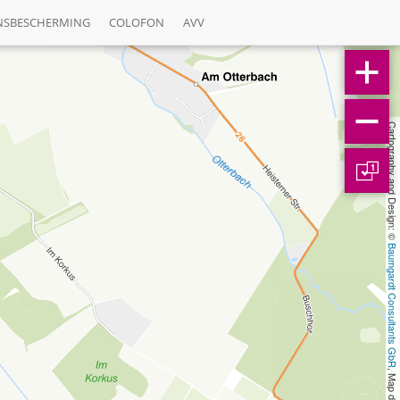
NSBESCHERMING
COLOFON
AVV
Cartography and Design: © 
1
Baumgardt Consultants GbR
, Map data: © 