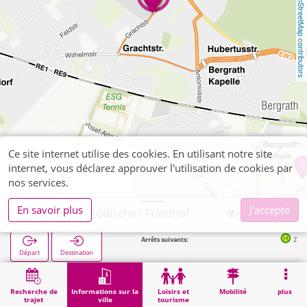
OpenStreetMap contributors
Ce site internet utilise des cookies. En utilisant notre site
internet, vous déclarez approuver l'utilisation de cookies par
nos services.
En savoir plus
J'accepte
Eschweiler, Jüdischer Friedhof
Arrêts suivants:
Zechenstraße i
Départ
Destination
Démarrage
Informations sur la ville
Cimetières
Eschweiler, Jüdischer Friedhof
Recherche de
Informations sur la
Loisirs et
Mobilité
plus
trajet
ville
tourisme