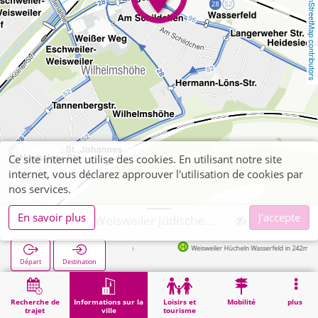
OpenStreetMap contributors
Ce site internet utilise des cookies. En utilisant notre site
internet, vous déclarez approuver l'utilisation de cookies par
nos services.
En savoir plus
J'accepte
Eschweiler, Weisweiler Jüdischer Friedhof
Weisweiler Hücheln Wasserfeld in 242m
Départ
Destination
Démarrage
Informations sur la ville
Cimetières
Eschweiler, Weisweiler Jüdischer Friedhof
Recherche de
Informations sur la
Loisirs et
Mobilité
plus
trajet
ville
tourisme