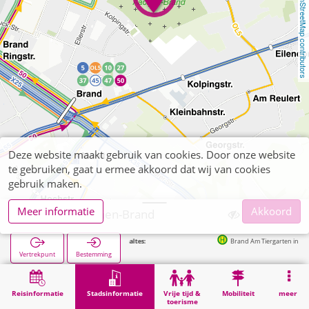
OpenStreetMap contributors
Deze website maakt gebruik van cookies. Door onze website
te gebruiken, gaat u ermee akkoord dat wij van cookies
gebruik maken.
Meer informatie
Akkoord
Friedhof Aachen-Brand
Volgende haltes:
Brand Am Tiergarten in 215m
Vertrekpunt
Bestemming
Start
Stadsinformatie
Begraafplaatsen
Friedhof Aachen-Brand
Reisinformatie
Stadsinformatie
Vrije tijd &
Mobiliteit
meer
toerisme