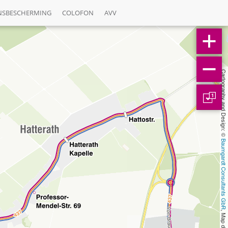
NSBESCHERMING
COLOFON
AVV
Cartography and Design: © 
1
Baumgardt Consultants GbR
, Map data: © 