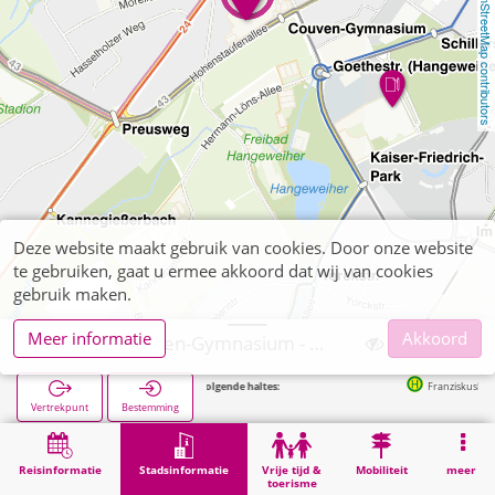
OpenStreetMap contributors
Deze website maakt gebruik van cookies. Door onze website
te gebruiken, gaat u ermee akkoord dat wij van cookies
gebruik maken.
Meer informatie
Akkoord
Aachen, Couven-Gymnasium - Städt. Gymnasium
Volgende haltes:
Franziskushospital in 1
Vertrekpunt
Bestemming
Start
Stadsinformatie
Opleiding
Aachen, Couven-Gymnasium - Städt. Gymnasium
Reisinformatie
Stadsinformatie
Vrije tijd &
Mobiliteit
meer
toerisme