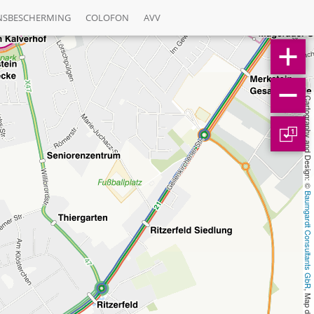
NSBESCHERMING
COLOFON
AVV
Cartography and Design: © 
1
Baumgardt Consultants GbR
, Map data: © 