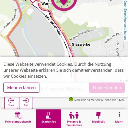
OpenStreetMap contributors
Diese Webseite verwendet Cookies. Durch die Nutzung
unserer Webseite erklären Sie sich damit einverstanden, dass
wir Cookies einsetzen.
Mehr erfahren
Einverstanden
Herzogenrath, Friedhof Merkstein
Merkstein Alt-Merkstein Friedhof in 142m
Start
Ziel
Start
Stadtinfos
Friedhöfe
Herzogenrath, Friedhof Merkstein
Fahrplanauskunft
Stadtinfos
Freizeit &
Mobilität
Mehr
Tourismus