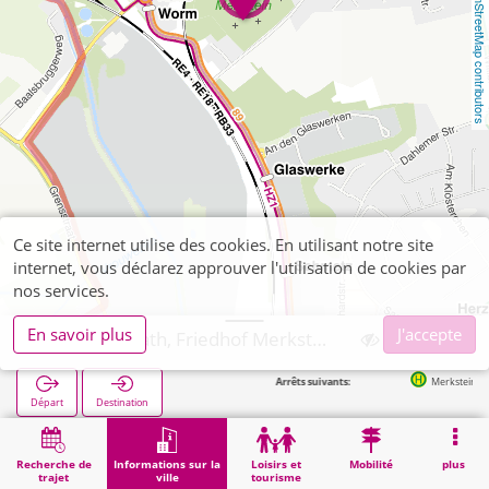
OpenStreetMap contributors
Ce site internet utilise des cookies. En utilisant notre site
internet, vous déclarez approuver l'utilisation de cookies par
nos services.
En savoir plus
J'accepte
Herzogenrath, Friedhof Merkstein
Arrêts suivants:
Merkstein Alt-Merkstein F
Départ
Destination
Démarrage
Informations sur la ville
Cimetières
Herzogenrath, Friedhof Merkstein
Recherche de
Informations sur la
Loisirs et
Mobilité
plus
trajet
ville
tourisme