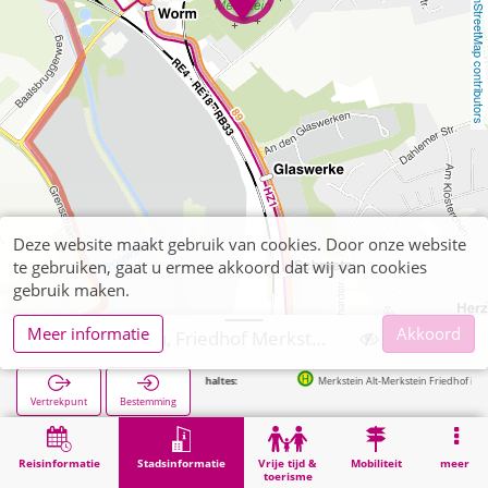
OpenStreetMap contributors
Deze website maakt gebruik van cookies. Door onze website
te gebruiken, gaat u ermee akkoord dat wij van cookies
gebruik maken.
Meer informatie
Akkoord
Herzogenrath, Friedhof Merkstein
Volgende haltes:
Merkstein Alt-Merkstein Friedhof in 142m
Vertrekpunt
Bestemming
Start
Stadsinformatie
Begraafplaatsen
Herzogenrath, Friedhof Merkstein
Reisinformatie
Stadsinformatie
Vrije tijd &
Mobiliteit
meer
toerisme