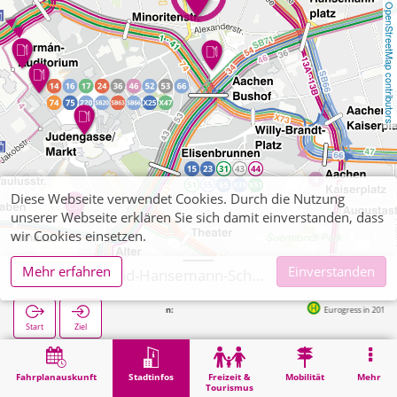
OpenStreetMap contributors
Diese Webseite verwendet Cookies. Durch die Nutzung
unserer Webseite erklären Sie sich damit einverstanden, dass
wir Cookies einsetzen.
Mehr erfahren
Einverstanden
Aachen, David-Hansemann-Schule - Städt. Realschule
Nächste Haltestellen:
Eurogress in 201m
Start
Ziel
Start
Stadtinfos
Ausbildung
Aachen, David-Hansemann-Schule - Städt. Realschule
Fahrplanauskunft
Stadtinfos
Freizeit &
Mobilität
Mehr
Tourismus