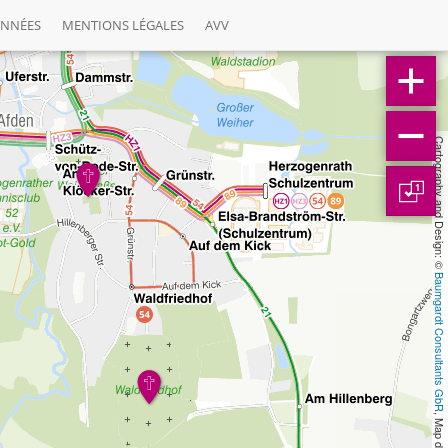
ONNÉES
MENTIONS LÉGALES
AVV
Cartography and Design: © 
1
Baumgardt Consultants GbR
, Map data: © 