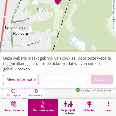
OpenStreetMap contributors
Deze website maakt gebruik van cookies. Door onze website
te gebruiken, gaat u ermee akkoord dat wij van cookies
gebruik maken.
Meer informatie
Akkoord
Herzogenrath, Straß Friedhof
Herzogenrath, Straß in 382m
Vertrekpunt
Bestemming
Start
Stadsinformatie
Begraafplaatsen
Herzogenrath, Straß Friedhof
Reisinformatie
Stadsinformatie
Vrije tijd &
Mobiliteit
meer
toerisme