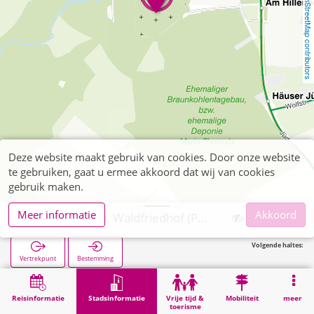
OpenStreetMap contributors
Deze website maakt gebruik van cookies. Door onze website
te gebruiken, gaat u ermee akkoord dat wij van cookies
gebruik maken.
Meer informatie
Akkoord
Herzogenrath, Waldfriedhof (POI)
Volgende haltes:
Vertrekpunt
Bestemming
Start
Stadsinformatie
Begraafplaatsen
Herzogenrath, Waldfriedhof (POI)
Reisinformatie
Stadsinformatie
Vrije tijd &
Mobiliteit
meer
toerisme