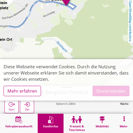
OpenStreetMap contributors
Diese Webseite verwendet Cookies. Durch die Nutzung
unserer Webseite erklären Sie sich damit einverstanden, dass
wir Cookies einsetzen.
Mehr erfahren
Einverstanden
Hürtgenwald, Bergstein Friedhof
Bergstein Im Siebert in 240m
Nächste Haltestel
Start
Ziel
Start
Stadtinfos
Friedhöfe
Hürtgenwald, Bergstein Friedhof
Fahrplanauskunft
Stadtinfos
Freizeit &
Mobilität
Mehr
Tourismus