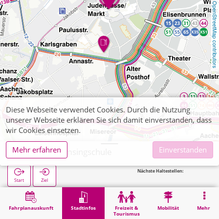
OpenStreetMap contributors
Diese Webseite verwendet Cookies. Durch die Nutzung
unserer Webseite erklären Sie sich damit einverstanden, dass
wir Cookies einsetzen.
Mehr erfahren
Einverstanden
Aachen, Domsingschule
Nächste Haltestellen:
Jud
Start
Ziel
Start
Stadtinfos
Ausbildung
Aachen, Domsingschule
Fahrplanauskunft
Stadtinfos
Freizeit &
Mobilität
Mehr
Tourismus