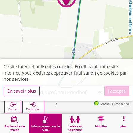
OpenStreetMap contributors
Ce site internet utilise des cookies. En utilisant notre site
internet, vous déclarez approuver l'utilisation de cookies par
nos services.
En savoir plus
J'accepte
Hürtgenwald, Großhau Friedhof
Arrêts suivants:
Großhau Kirche in 219m
Départ
Destination
Démarrage
Informations sur la ville
Cimetières
Hürtgenwald, Großhau Friedhof
Recherche de
Informations sur la
Loisirs et
Mobilité
plus
trajet
ville
tourisme