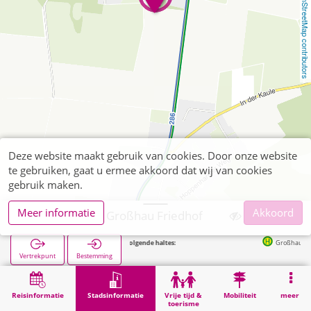
OpenStreetMap contributors
Deze website maakt gebruik van cookies. Door onze website
te gebruiken, gaat u ermee akkoord dat wij van cookies
gebruik maken.
Meer informatie
Akkoord
Hürtgenwald, Großhau Friedhof
Volgende haltes:
Großhau Kirche in 
Vertrekpunt
Bestemming
Start
Stadsinformatie
Begraafplaatsen
Hürtgenwald, Großhau Friedhof
Reisinformatie
Stadsinformatie
Vrije tijd &
Mobiliteit
meer
toerisme