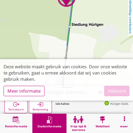
OpenStreetMap contributors
Deze website maakt gebruik van cookies. Door onze website
te gebruiken, gaat u ermee akkoord dat wij van cookies
gebruik maken.
Meer informatie
Akkoord
Hürtgenwald, Hürtgen Ehrenfriedhof
Volgende haltes:
Hürtgen Siedlung in 295
Vertrekpunt
Bestemming
Start
Stadsinformatie
Begraafplaatsen
Hürtgenwald, Hürtgen Ehrenfriedhof
Reisinformatie
Stadsinformatie
Vrije tijd &
Mobiliteit
meer
toerisme