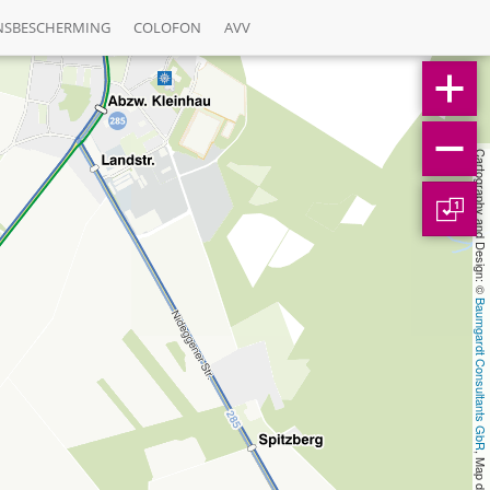
NSBESCHERMING
COLOFON
AVV
Cartography and Design: © 
1
Baumgardt Consultants GbR
, Map data: © 