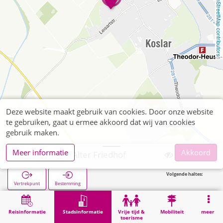
OpenStreetMap contributors
Deze website maakt gebruik van cookies. Door onze website
te gebruiken, gaat u ermee akkoord dat wij van cookies
gebruik maken.
Meer informatie
Akkoord
Jülich, Koslar Alter Friedhof
Volgende haltes:
Vertrekpunt
Bestemming
Start
Stadsinformatie
Begraafplaatsen
Jülich, Koslar Alter Friedhof
Reisinformatie
Stadsinformatie
Vrije tijd &
Mobiliteit
meer
toerisme