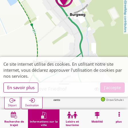
OpenStreetMap contributors
Ce site internet utilise des cookies. En utilisant notre site
internet, vous déclarez approuver l'utilisation de cookies par
nos services.
En savoir plus
J'accepte
Kreuzau, Drove Friedhof
Arrêts suivants:
Drove Schule in 92m
Départ
Destination
Démarrage
Informations sur la ville
Cimetières
Kreuzau, Drove Friedhof
Recherche de
Informations sur la
Loisirs et
Mobilité
plus
trajet
ville
tourisme