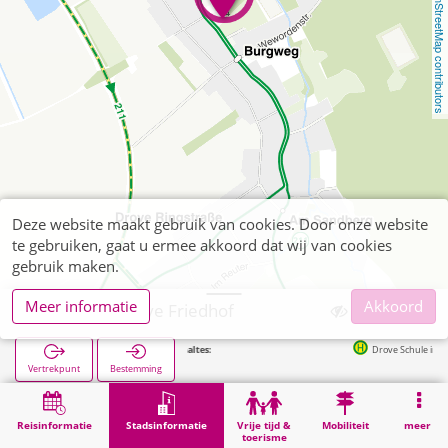
OpenStreetMap contributors
Deze website maakt gebruik van cookies. Door onze website
te gebruiken, gaat u ermee akkoord dat wij van cookies
gebruik maken.
Meer informatie
Akkoord
Kreuzau, Drove Friedhof
Volgende haltes:
Drove Schule in 92m
Vertrekpunt
Bestemming
Start
Stadsinformatie
Begraafplaatsen
Kreuzau, Drove Friedhof
Reisinformatie
Stadsinformatie
Vrije tijd &
Mobiliteit
meer
toerisme