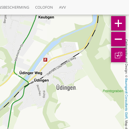
NSBESCHERMING
COLOFON
AVV
Cartography and Design: © 
1
Baumgardt Consultants GbR
, Map data: © 