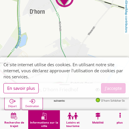
OpenStreetMap contributors
Ce site internet utilise des cookies. En utilisant notre site
internet, vous déclarez approuver l'utilisation de cookies par
nos services.
En savoir plus
J'accepte
Langerwehe, D'horn Friedhof
Arrêts suivants:
D'horn Schlicher Str. in 261m
Départ
Destination
Démarrage
Informations sur la ville
Cimetières
Langerwehe, D'horn Friedhof
Recherche de
Informations sur la
Loisirs et
Mobilité
plus
trajet
ville
tourisme