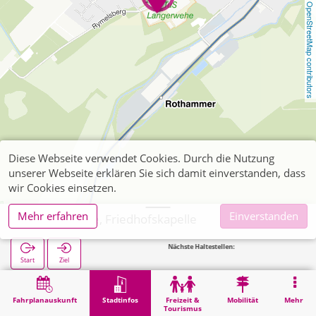
OpenStreetMap contributors
Diese Webseite verwendet Cookies. Durch die Nutzung
unserer Webseite erklären Sie sich damit einverstanden, dass
wir Cookies einsetzen.
Mehr erfahren
Einverstanden
Langerwehe, Friedhofskapelle
Nächste Haltestellen:
Ro
Start
Ziel
Start
Stadtinfos
Friedhöfe
Langerwehe, Friedhofskapelle
Fahrplanauskunft
Stadtinfos
Freizeit &
Mobilität
Mehr
Tourismus