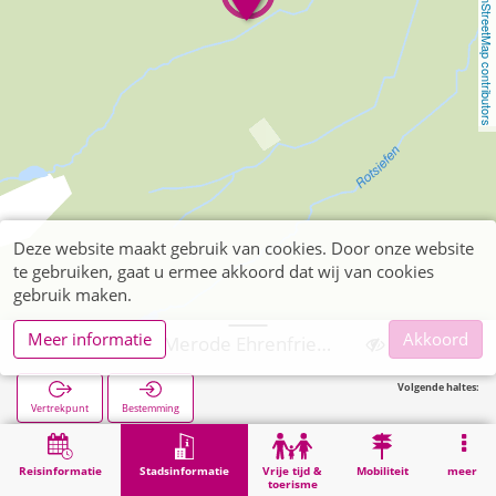
OpenStreetMap contributors
Deze website maakt gebruik van cookies. Door onze website
te gebruiken, gaat u ermee akkoord dat wij van cookies
gebruik maken.
Meer informatie
Akkoord
Langerwehe, Merode Ehrenfriedhof Marienbildchen
Volgende haltes:
Vertrekpunt
Bestemming
Start
Stadsinformatie
Begraafplaatsen
Langerwehe, Merode Ehrenfriedhof Marienbildchen
Reisinformatie
Stadsinformatie
Vrije tijd &
Mobiliteit
meer
toerisme