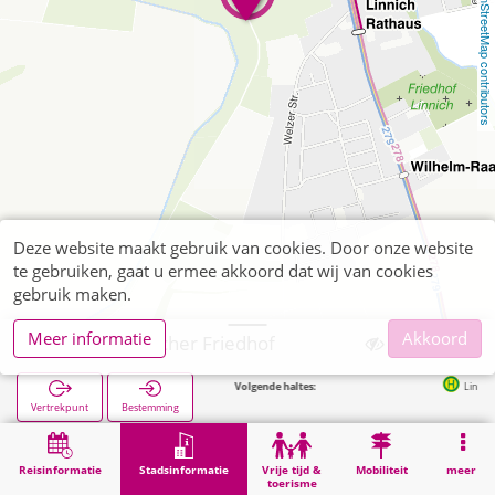
OpenStreetMap contributors
Deze website maakt gebruik van cookies. Door onze website
te gebruiken, gaat u ermee akkoord dat wij van cookies
gebruik maken.
Meer informatie
Akkoord
Linnich, Jüdischer Friedhof
Volgende haltes:
Linnich Altermar
Vertrekpunt
Bestemming
Start
Stadsinformatie
Begraafplaatsen
Linnich, Jüdischer Friedhof
Reisinformatie
Stadsinformatie
Vrije tijd &
Mobiliteit
meer
toerisme